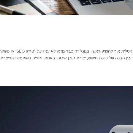
איך להופיע ראשון בגוגל: הבנה עמוקה של המציאות הדיגיטלית איך להופיע ראשון בגוגל זה כבר מזמן לא עניין של “טריק SEO” א
ן הבנה של כוונת חיפוש, יצירת תוכן איכותי באמת, וחוויית משתמש שמייצרת