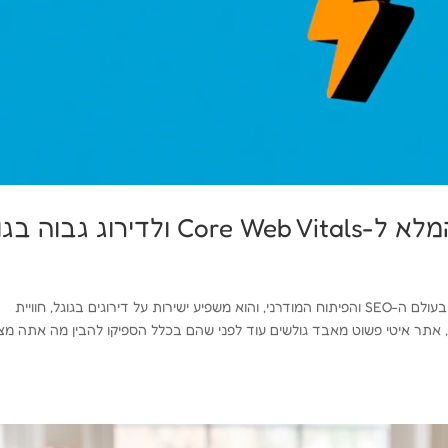
רוג גבוה בגוגל
שיפור מהירות אתר הוא אחד הנושאים הקריטיים ביותר בעולם ה-SEO והפיתוח המודרני, והוא משפיע ישירות על דירוגים בגוגל, חוויית
 אתר איטי פשוט מאבד גולשים עוד לפני שהם בכלל הספיקו להבין מה אתה מצ