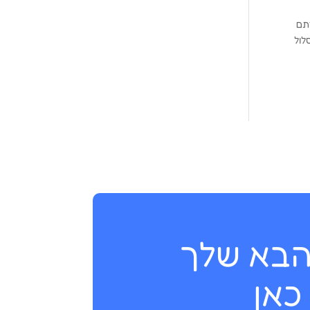
רתם
לול
בא שלך
כאן