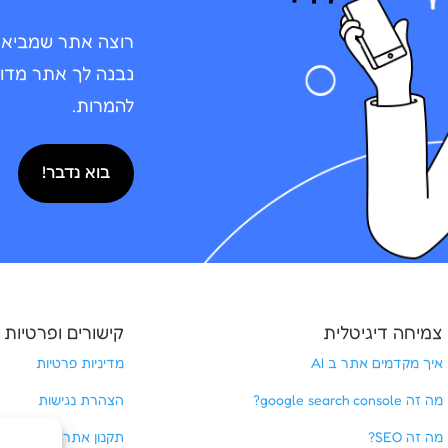
רוצה אתר שמביא פנ
להמרות.
בוא נדבר!
צמיחה דיגיטלית
קישורים ופרטיות
איך מקדמים אתר ב AI
מדיניות פרטיות
מה זה google search console?
הצהרת נגישות
מה זה SEO?
תקנון אתר