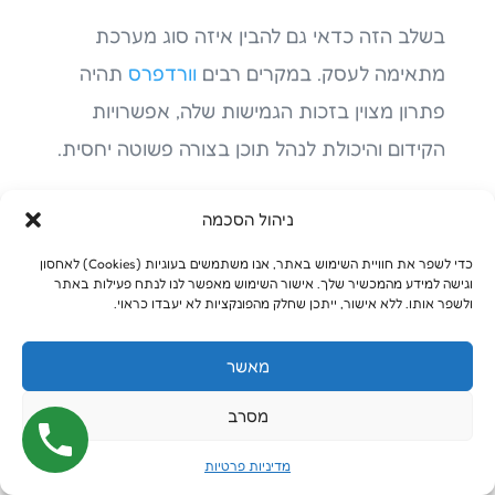
בשלב הזה כדאי גם להבין איזה סוג מערכת
מתאימה לעסק. במקרים רבים
וורדפרס
תהיה
פתרון מצוין בזכות הגמישות שלה, אפשרויות
הקידום והיכולת לנהל תוכן בצורה פשוטה יחסית.
בנוסף, חשוב להבין לעומק גם את עולם ה-
CMS
ניהול הסכמה
(מערכות ניהול תוכן)
, משום שהבחירה במערכת
כדי לשפר את חוויית השימוש באתר, אנו משתמשים בעוגיות (Cookies) לאחסון
הנכונה תשפיע על התחזוקה העתידית של האתר
וגישה למידע מהמכשיר שלך. אישור השימוש מאפשר לנו לנתח פעילות באתר
ולשפר אותו. ללא אישור, ייתכן שחלק מהפונקציות לא יעבדו כראוי.
ועל היכולת שלכם לצמוח בהמשך.
מאשר
למה תוכן הוא הבסיס האמיתי
מסרב
של האתר?
מדיניות פרטיות