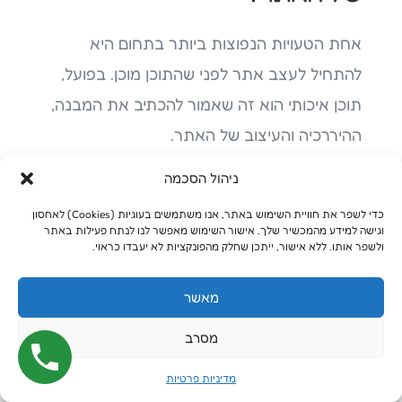
אחת הטעויות הנפוצות ביותר בתחום היא
להתחיל לעצב אתר לפני שהתוכן מוכן. בפועל,
תוכן איכותי הוא זה שאמור להכתיב את המבנה,
ההיררכיה והעיצוב של האתר.
ניהול הסכמה
כאשר מתחילים מעיצוב בלבד, בדרך כלל מגיעים
לשלב שבו מבינים שאין מספיק תוכן, שהכותרות
כדי לשפר את חוויית השימוש באתר, אנו משתמשים בעוגיות (Cookies) לאחסון
וגישה למידע מהמכשיר שלך. אישור השימוש מאפשר לנו לנתח פעילות באתר
לא מתאימות, שהעמודים לא בנויים נכון או
ולשפר אותו. ללא אישור, ייתכן שחלק מהפונקציות לא יעבדו כראוי.
שהמסרים השיווקיים חלשים. בשלב הזה כבר
מאשר
צריך לעשות שינויים יקרים ומעייפים.
מסרב
במקום זה, מומלץ להתחיל עם אסטרטגיית תוכן
ברורה ומפת אתר מסודרת.
מדיניות פרטיות