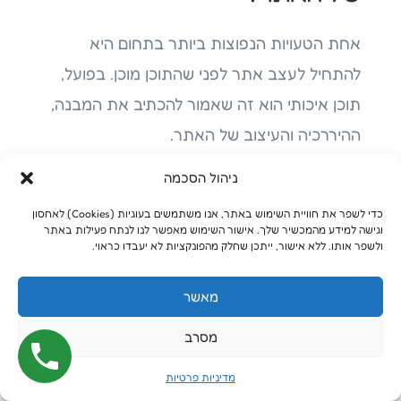
אחת הטעויות הנפוצות ביותר בתחום היא
להתחיל לעצב אתר לפני שהתוכן מוכן. בפועל,
תוכן איכותי הוא זה שאמור להכתיב את המבנה,
ההיררכיה והעיצוב של האתר.
ניהול הסכמה
כאשר מתחילים מעיצוב בלבד, בדרך כלל מגיעים
לשלב שבו מבינים שאין מספיק תוכן, שהכותרות
כדי לשפר את חוויית השימוש באתר, אנו משתמשים בעוגיות (Cookies) לאחסון
וגישה למידע מהמכשיר שלך. אישור השימוש מאפשר לנו לנתח פעילות באתר
לא מתאימות, שהעמודים לא בנויים נכון או
ולשפר אותו. ללא אישור, ייתכן שחלק מהפונקציות לא יעבדו כראוי.
שהמסרים השיווקיים חלשים. בשלב הזה כבר
מאשר
צריך לעשות שינויים יקרים ומעייפים.
מסרב
במקום זה, מומלץ להתחיל עם אסטרטגיית תוכן
ברורה ומפת אתר מסודרת.
מדיניות פרטיות