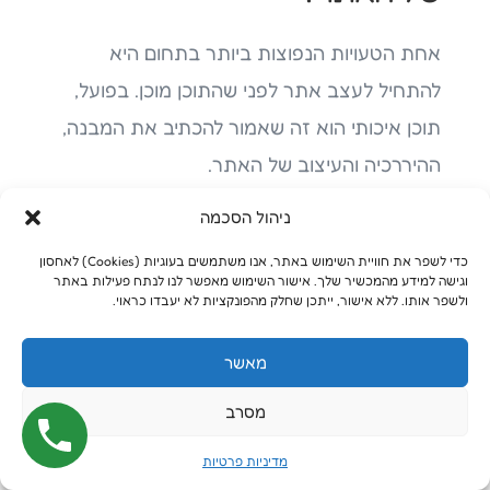
אחת הטעויות הנפוצות ביותר בתחום היא
להתחיל לעצב אתר לפני שהתוכן מוכן. בפועל,
תוכן איכותי הוא זה שאמור להכתיב את המבנה,
ההיררכיה והעיצוב של האתר.
ניהול הסכמה
כאשר מתחילים מעיצוב בלבד, בדרך כלל מגיעים
לשלב שבו מבינים שאין מספיק תוכן, שהכותרות
כדי לשפר את חוויית השימוש באתר, אנו משתמשים בעוגיות (Cookies) לאחסון
וגישה למידע מהמכשיר שלך. אישור השימוש מאפשר לנו לנתח פעילות באתר
לא מתאימות, שהעמודים לא בנויים נכון או
ולשפר אותו. ללא אישור, ייתכן שחלק מהפונקציות לא יעבדו כראוי.
שהמסרים השיווקיים חלשים. בשלב הזה כבר
מאשר
צריך לעשות שינויים יקרים ומעייפים.
מסרב
במקום זה, מומלץ להתחיל עם אסטרטגיית תוכן
ברורה ומפת אתר מסודרת.
מדיניות פרטיות