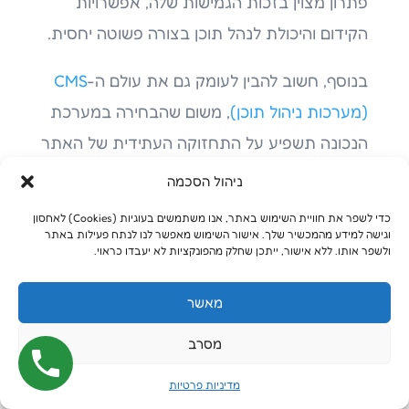
פתרון מצוין בזכות הגמישות שלה, אפשרויות
הקידום והיכולת לנהל תוכן בצורה פשוטה יחסית.
בנוסף, חשוב להבין לעומק גם את עולם ה-
CMS
(מערכות ניהול תוכן)
, משום שהבחירה במערכת
הנכונה תשפיע על התחזוקה העתידית של האתר
ועל היכולת שלכם לצמוח בהמשך.
ניהול הסכמה
כדי לשפר את חוויית השימוש באתר, אנו משתמשים בעוגיות (Cookies) לאחסון
למה תוכן הוא הבסיס האמיתי
וגישה למידע מהמכשיר שלך. אישור השימוש מאפשר לנו לנתח פעילות באתר
ולשפר אותו. ללא אישור, ייתכן שחלק מהפונקציות לא יעבדו כראוי.
של האתר?
מאשר
אחת הטעויות הנפוצות ביותר בתחום היא
מסרב
להתחיל לעצב אתר לפני שהתוכן מוכן. בפועל,
מדיניות פרטיות
תוכן איכותי הוא זה שאמור להכתיב את המבנה,