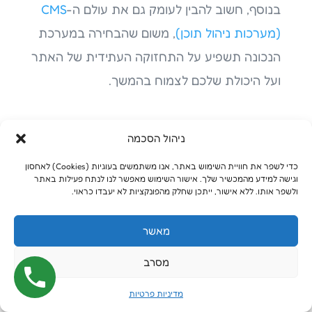
בנוסף, חשוב להבין לעומק גם את עולם ה-
CMS
(מערכות ניהול תוכן)
, משום שהבחירה במערכת
הנכונה תשפיע על התחזוקה העתידית של האתר
ועל היכולת שלכם לצמוח בהמשך.
למה תוכן הוא הבסיס האמיתי
ניהול הסכמה
של האתר?
כדי לשפר את חוויית השימוש באתר, אנו משתמשים בעוגיות (Cookies) לאחסון
וגישה למידע מהמכשיר שלך. אישור השימוש מאפשר לנו לנתח פעילות באתר
ולשפר אותו. ללא אישור, ייתכן שחלק מהפונקציות לא יעבדו כראוי.
אחת הטעויות הנפוצות ביותר בתחום היא
להתחיל לעצב אתר לפני שהתוכן מוכן. בפועל,
מאשר
תוכן איכותי הוא זה שאמור להכתיב את המבנה,
מסרב
ההיררכיה והעיצוב של האתר.
מדיניות פרטיות
כאשר מתחילים מעיצוב בלבד, בדרך כלל מגיעים