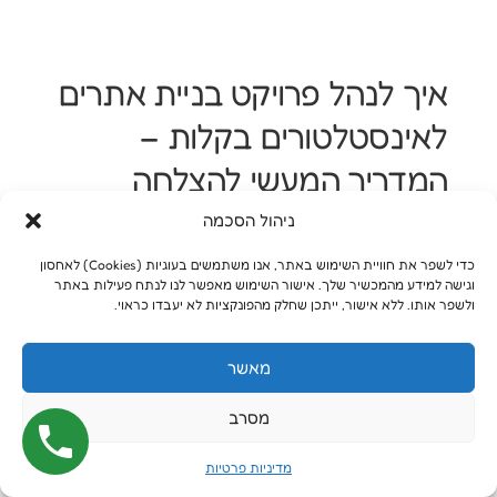
איך לנהל פרויקט בניית אתרים
לאינסטלטורים בקלות –
המדריך המעשי להצלחה
אמיתית
ניהול הסכמה
כדי לשפר את חוויית השימוש באתר, אנו משתמשים בעוגיות (Cookies) לאחסון
ניהול של פרויקט
בניית אתרים לאינסטלטורים
וגישה למידע מהמכשיר שלך. אישור השימוש מאפשר לנו לנתח פעילות באתר
ולשפר אותו. ללא אישור, ייתכן שחלק מהפונקציות לא יעבדו כראוי.
יכול להרגיש בהתחלה כמו משימה מלחיצה
במיוחד. מצד אחד יש ציפיות גבוהות, מצד שני
מאשר
יש אינספור פרטים קטנים: עיצוב, תוכן, SEO,
מסרב
חוויית משתמש, לוחות זמנים, אישורים, תיקונים,
מדיניות פרטיות
פיתוח, בדיקות ועוד. בעלי עסקים רבים מתחילים