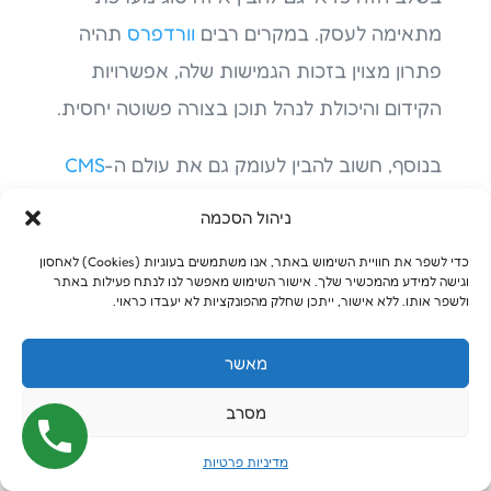
מתאימה לעסק. במקרים רבים
וורדפרס
תהיה
פתרון מצוין בזכות הגמישות שלה, אפשרויות
הקידום והיכולת לנהל תוכן בצורה פשוטה יחסית.
בנוסף, חשוב להבין לעומק גם את עולם ה-
CMS
(מערכות ניהול תוכן)
, משום שהבחירה במערכת
ניהול הסכמה
הנכונה תשפיע על התחזוקה העתידית של האתר
כדי לשפר את חוויית השימוש באתר, אנו משתמשים בעוגיות (Cookies) לאחסון
ועל היכולת שלכם לצמוח בהמשך.
וגישה למידע מהמכשיר שלך. אישור השימוש מאפשר לנו לנתח פעילות באתר
ולשפר אותו. ללא אישור, ייתכן שחלק מהפונקציות לא יעבדו כראוי.
למה תוכן הוא הבסיס האמיתי
מאשר
של האתר?
מסרב
אחת הטעויות הנפוצות ביותר בתחום היא
מדיניות פרטיות